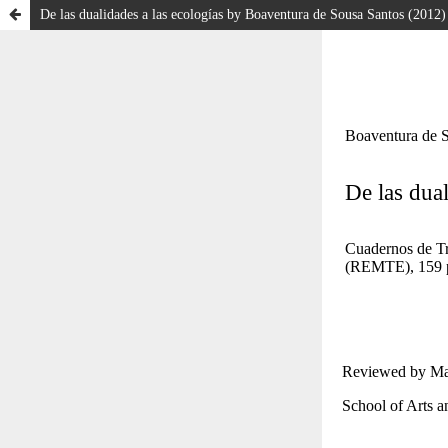
De las dualidades a las ecologías by Boaventura de Sousa Santos (2012)