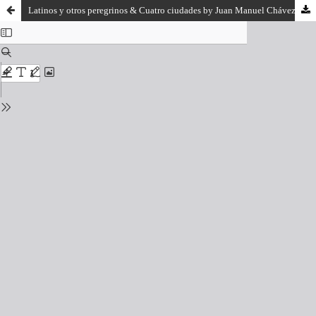
Latinos y otros peregrinos & Cuatro ciudades by Juan Manuel Chávez (2013)